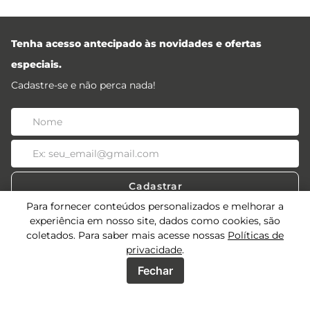
Tenha acesso antecipado às novidades e ofertas
especiais.
Cadastre-se e não perca nada!
Cadastrar
Para fornecer conteúdos personalizados e melhorar a
experiência em nosso site, dados como cookies, são
coletados. Para saber mais acesse nossas
Políticas de
privacidade
.
Acessos
Fechar
Sobre
Acessos Lojistas
Acessos Revendedores
Precisa de ajuda?
Quem Somos