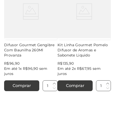
Difusor Gourmet Gengibre
Kit Linha Gourmet Pomelo
Com Baunilha 260Ml
Difusor de Aromas e
Provanza
Sabonete Liquido
R$
96
,
90
R$
135
,
90
Em até
1
x
R$
96
,
90
sem
Em até
2
x
R$
67
,
95
sem
juros
juros
Comprar
Comprar