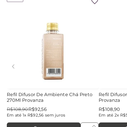
Refil Difusor De Ambiente Chá Preto
Refil Difus
270Ml Provanza
Provanza
R$
108
,
90
R$
92
,
56
R$
108
,
90
Em até
1
x
R$
92
,
56
sem juros
Em até
2
x
R$