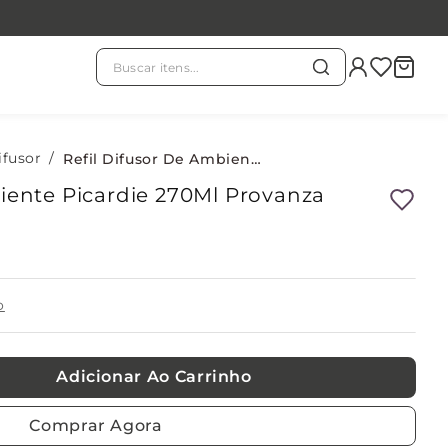
Buscar itens...
TERMOS MAIS BUSCADOS
chá branco
ifusor
1
º
Refil Difusor De Ambiente Picardie 270Ml Provanza
biente Picardie 270Ml Provanza
evass
2
º
kit
3
º
o
refil
4
º
Adicionar Ao Carrinho
velas
5
º
Comprar Agora
difusor
6
º