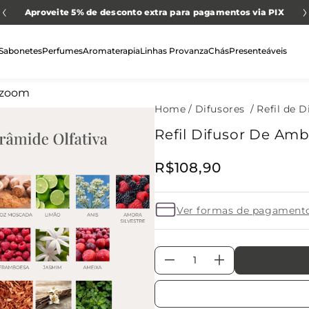
Aproveite 5% de desconto extra para pagamentos via PIX
Sabonetes
Perfumes
Aromaterapia
Linhas Provanza
Chás
Presenteáveis
Difusores
Refil de D
Refil Difusor De Am
R$
108
,
90
Ver formas de pagament
－
＋