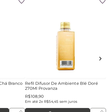
 Chá Branco
Refil Difusor De Ambiente Blé Doré
270Ml Provanza
R$
108
,
90
Em até
2
x
R$
54
,
45
sem juros