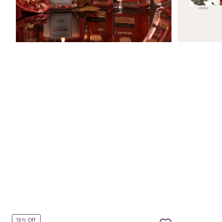
15%
Off