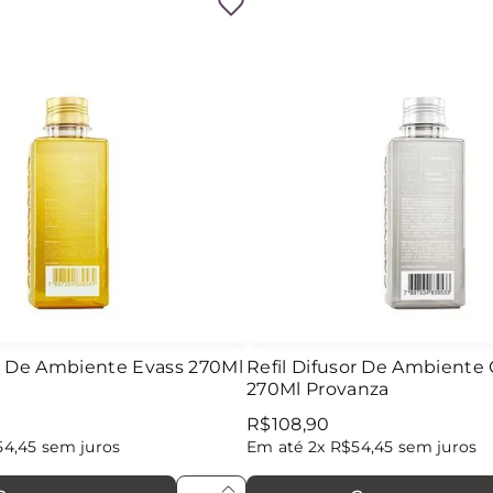
or De Ambiente Evass 270Ml
Refil Difusor De Ambiente
270Ml Provanza
R$
108
,
90
54
,
45
sem juros
Em até
2
x
R$
54
,
45
sem juros