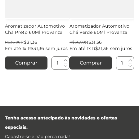
Aromatizador Automotivo
Aromatizador Automotivo
Chá Preto 60Ml Provanza
Chá Verde 60Ml Provanza
R$
31
,
36
R$
31
,
36
R$
36
,
90
R$
36
,
90
Em até
1
x
R$
31
,
36
sem juros
Em até
1
x
R$
31
,
36
sem juros
Comprar
Comprar
Tenha acesso antecipado às novidades e ofertas
especiais.
Cadastre-se e não perca nada!