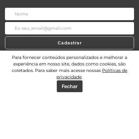
Cadastrar
Para fornecer conteúdos personalizados e melhorar a
experiência em nosso site, dados como cookies, são
coletados. Para saber mais acesse nossas
Políticas de
Acessos
privacidade
.
Sobre
Fechar
Acessos Lojistas
Acessos Revendedores
Precisa de ajuda?
Quem Somos
Seja uma multimarca
Meus Pedidos
Atendimento
Nossas Lojas
Trocas e devoluções
Seja um Lojista
Política de Privacidade
SAC:
(34) 3292-5401
Mídias Sociais
Seja um Revendedor
Whatsapp:
(34) 3292-5400
Fale conosco