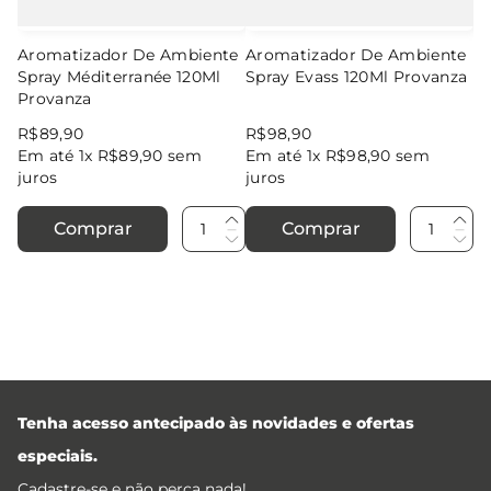
Aromatizador De Ambiente
Aromatizador De Ambiente
Spray Méditerranée 120Ml
Spray Evass 120Ml Provanza
Provanza
R$
89
,
90
R$
98
,
90
Em até
1
x
R$
89
,
90
sem
Em até
1
x
R$
98
,
90
sem
juros
juros
Comprar
Comprar
Tenha acesso antecipado às novidades e ofertas
especiais.
Cadastre-se e não perca nada!