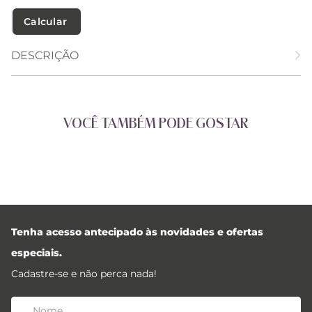
Calcular O Frete
DESCRIÇÃO
VOCÊ TAMBÉM PODE GOSTAR
Tenha acesso antecipado às novidades e ofertas
especiais.
Cadastre-se e não perca nada!