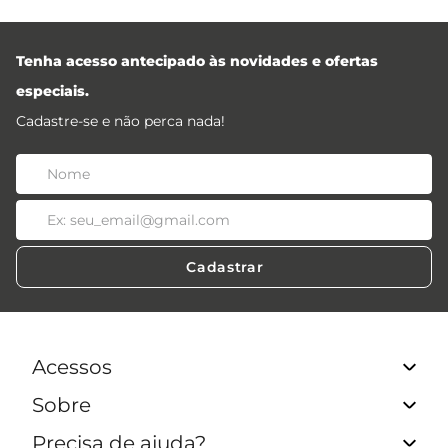
Tenha acesso antecipado às novidades e ofertas
especiais.
Cadastre-se e não perca nada!
Cadastrar
Acessos
Sobre
Acessos Lojistas
Acessos Revendedores
Precisa de ajuda?
Quem Somos