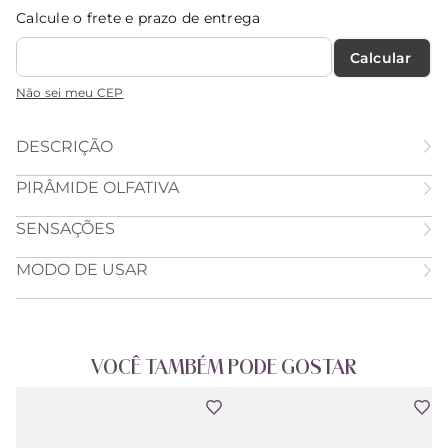
Calcule o frete e prazo de entrega
Calcular O Frete
Não sei meu CEP
DESCRIÇÃO
PIRÂMIDE OLFATIVA
SENSAÇÕES
MODO DE USAR
VOCÊ TAMBÉM PODE GOSTAR