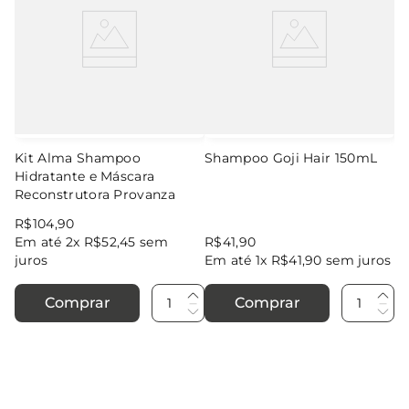
Kit Alma Shampoo
Shampoo Goji Hair 150mL
Hidratante e Máscara
Reconstrutora Provanza
R$
104
,
90
Em até
2
x
R$
52
,
45
sem
R$
41
,
90
juros
Em até
1
x
R$
41
,
90
sem juros
Comprar
Comprar