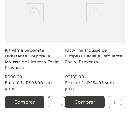
Kit Alma Sabonete
Kit Alma Mousse de
Hidratante Corporal e
Limpeza Facial e Esfoliante
Mousse de Limpeza Facial
Facial Provanza
Provanza
R$
98
,
90
R$
109
,
90
Em até
1
x
R$
98
,
90
sem
Em até
2
x
R$
54
,
95
sem
juros
juros
Comprar
Comprar