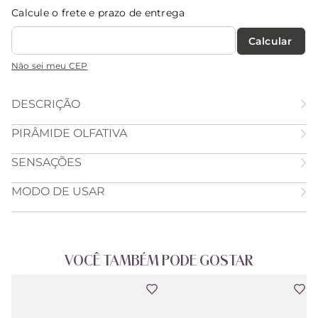
Calcule o frete e prazo de entrega
Calcular O Frete
Não sei meu CEP
DESCRIÇÃO
PIRÂMIDE OLFATIVA
SENSAÇÕES
MODO DE USAR
VOCÊ TAMBÉM PODE GOSTAR