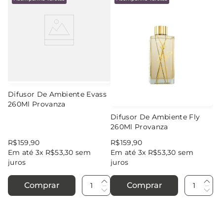
Difusor De Ambiente Evass
260Ml Provanza
Difusor De Ambiente Fly
260Ml Provanza
R$
159
,
90
R$
159
,
90
Em até
3
x
R$
53
,
30
sem
Em até
3
x
R$
53
,
30
sem
juros
juros
Comprar
Comprar