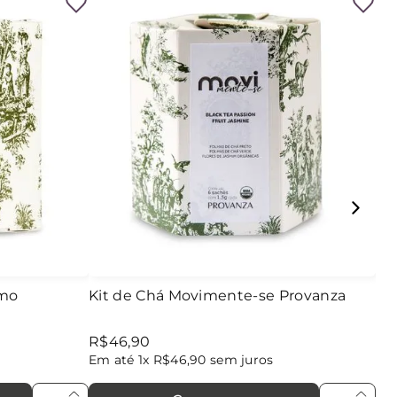
smo
Kit de Chá Movimente-se Provanza
R$
46
,
90
Em até
1
x
R$
46
,
90
sem juros