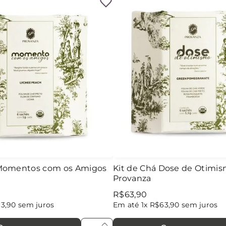
 Momentos com os Amigos
Kit de Chá Dose de Otimi
Provanza
R$
63
,
90
63
,
90
sem juros
Em até
1
x
R$
63
,
90
sem juros