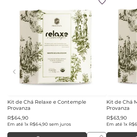
Kit de Chá Relaxe e Contemple
Kit de Chá
Provanza
Provanza
R$
64
,
90
R$
63
,
90
Em até
1
x
R$
64
,
90
sem juros
Em até
1
x
R$