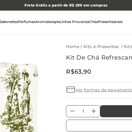
Frete Grátis a partir de R$ 299 em compras
Sabonetes
Perfumes
Aromaterapia
Linhas Provanza
Chás
Presenteáveis
Kits e Presentes
Kit
Kit De Chá Refresca
R$
63
,
90
Ver formas de pagament
－
＋