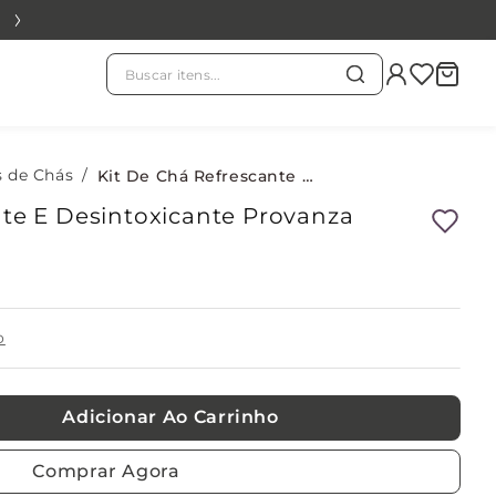
Buscar itens...
TERMOS MAIS BUSCADOS
chá branco
s de Chás
1
º
Kit De Chá Refrescante E Desintoxicante Provanza
nte E Desintoxicante Provanza
evass
2
º
kit
3
º
o
refil
4
º
Adicionar Ao Carrinho
velas
5
º
Comprar Agora
sabonete
6
º