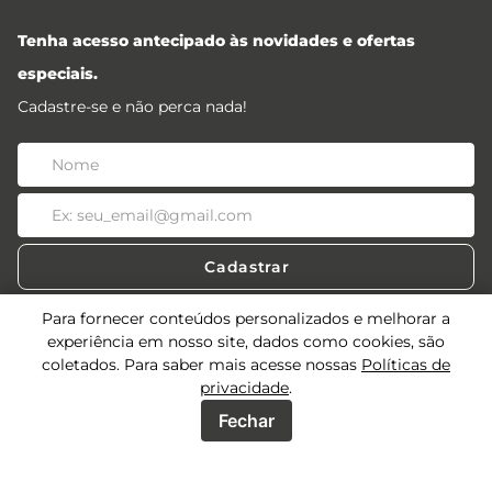
Tenha acesso antecipado às novidades e ofertas
especiais.
Cadastre-se e não perca nada!
Cadastrar
Para fornecer conteúdos personalizados e melhorar a
experiência em nosso site, dados como cookies, são
coletados. Para saber mais acesse nossas
Políticas de
Acessos
privacidade
.
Sobre
Fechar
Acessos Lojistas
Acessos Revendedores
Precisa de ajuda?
Quem Somos
Seja uma multimarca