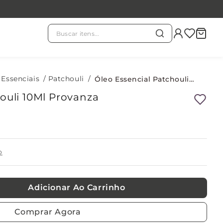
Buscar itens...
TERMOS MAIS BUSCADOS
chá branco
 Essenciais
Patchouli
1
º
Óleo Essencial Patchouli 10Ml Provanza
ouli 10Ml Provanza
evass
2
º
kit
3
º
o
refil
4
º
Adicionar Ao Carrinho
velas
5
º
Comprar Agora
difusor
6
º