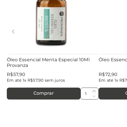
Óleo Essencial Menta Especial 10Ml
Óleo Essenc
Provanza
R$
57
,
90
R$
72
,
90
Em até
1
x
R$
57
,
90
sem juros
Em até
1
x
R$
Comprar