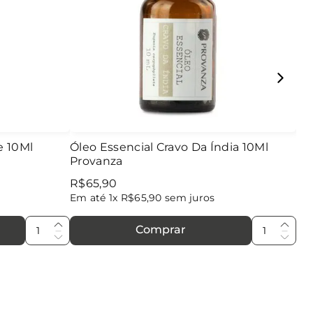
e 10Ml
Óleo Essencial Cravo Da Índia 10Ml
Provanza
R$
65
,
90
Em até
1
x
R$
65
,
90
sem juros
Comprar