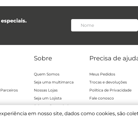
especiais.
Sobre
Precisa de ajud
Quem Somos
Meus Pedidos
Seja uma multimarca
Trocas e devoluções
 Parceiros
Nossas Lojas
Política de Privacidade
Seja um Lojista
Fale conosco
Seja um Revendedor
experiência em nosso site, dados como cookies, são cole
nditions
|
Privacy Policy