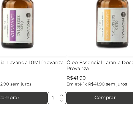
ial Lavanda 10Ml Provanza
Óleo Essencial Laranja Doc
Provanza
R$
41
,
90
72
,
90
sem juros
Em até
1
x
R$
41
,
90
sem juros
Comprar
Comprar