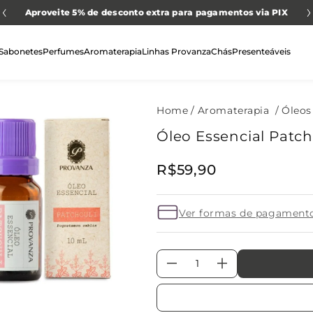
Aproveite 5% de desconto extra para pagamentos via PIX
Sabonetes
Perfumes
Aromaterapia
Linhas Provanza
Chás
Presenteáveis
Aromaterapia
Óleos
Óleo Essencial Patch
R$
59
,
90
Ver formas de pagament
－
＋