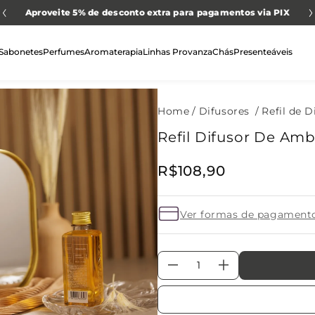
Aproveite 5% de desconto extra para pagamentos via PIX
Sabonetes
Perfumes
Aromaterapia
Linhas Provanza
Chás
Presenteáveis
Difusores
Refil de D
Refil Difusor De Am
R$
108
,
90
Ver formas de pagament
－
＋