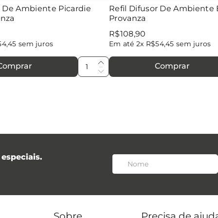
or De Ambiente Picardie
Refil Difusor De Ambiente
anza
Provanza
R$
108
,
90
54
,
45
sem juros
Em até
2
x
R$
54
,
45
sem juros
Comprar
Comprar
especiais.
Sobre
Precisa de ajud