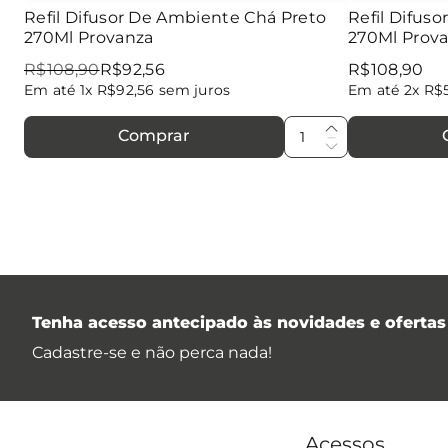
Refil Difusor De Ambiente Chá Preto
Refil Difus
270Ml Provanza
270Ml Prov
R$
108
,
90
R$
92
,
56
R$
108
,
90
Em até
1
x
R$
92
,
56
sem juros
Em até
2
x
R$
Comprar
Tenha acesso antecipado às novidades e ofertas 
Cadastre-se e não perca nada!
Acessos