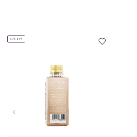
15%
Off