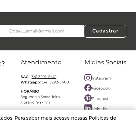
Cadastrar
Atendimento
Mídias Sociais
a?
SAC:
(34) 3292-5401
Instagram
Whatsapp:
(34) 3292-5400
Facebook
HORÁRIO
Segunda a Sexta-feira
Pinterest
Horário: 9h - 17h
Linkedin
tados. Para saber mais acesse nossas
Políticas de
SEGURANÇA