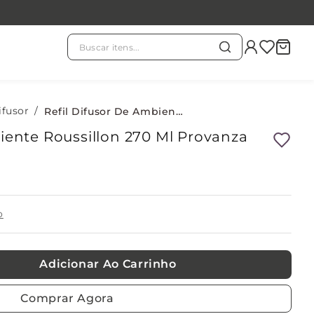
Buscar itens...
TERMOS MAIS BUSCADOS
chá branco
ifusor
1
º
Refil Difusor De Ambiente Roussillon 270 Ml Provanza
iente Roussillon 270 Ml Provanza
evass
2
º
kit
3
º
o
refil
4
º
Adicionar Ao Carrinho
velas
5
º
Comprar Agora
difusor
6
º