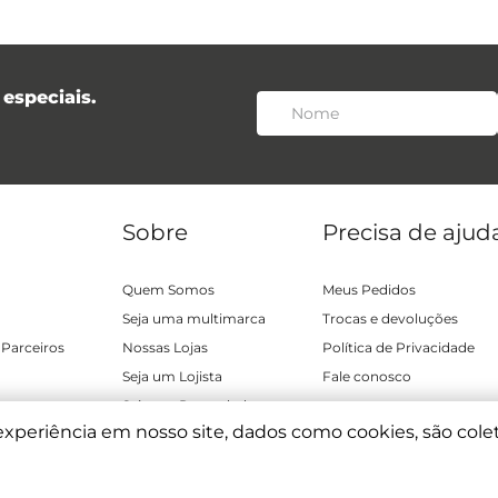
especiais.
Sobre
Precisa de ajud
Quem Somos
Meus Pedidos
Seja uma multimarca
Trocas e devoluções
 Parceiros
Nossas Lojas
Política de Privacidade
Seja um Lojista
Fale conosco
Seja um Revendedor
experiência em nosso site, dados como cookies, são cole
nditions
|
Privacy Policy