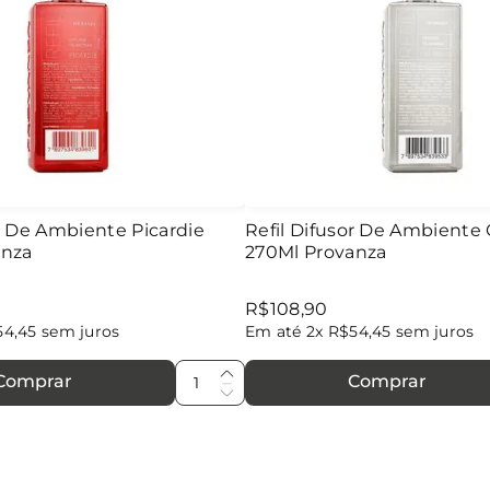
or De Ambiente Picardie
Refil Difusor De Ambiente
anza
270Ml Provanza
R$
108
,
90
54
,
45
sem juros
Em até
2
x
R$
54
,
45
sem juros
Comprar
Comprar