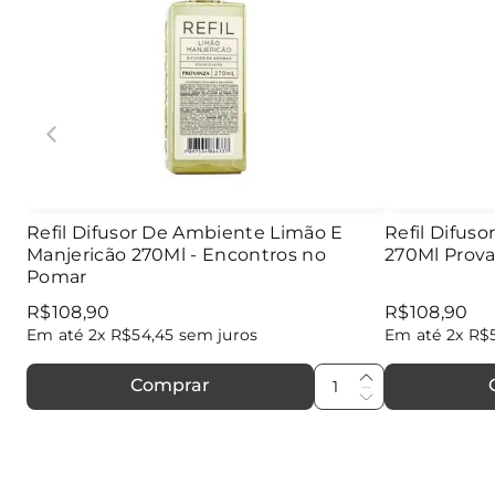
Refil Difusor De Ambiente Limão E
Refil Difus
Manjericão 270Ml - Encontros no
270Ml Prov
Pomar
R$
108
,
90
R$
108
,
90
Em até
2
x
R$
54
,
45
sem juros
Em até
2
x
R$
Comprar