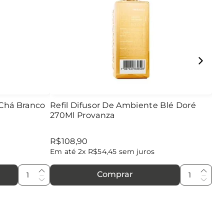
 Chá Branco
Refil Difusor De Ambiente Blé Doré
270Ml Provanza
R$
108
,
90
Em até
2
x
R$
54
,
45
sem juros
Comprar