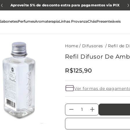
Aproveite 5% de desconto extra para pagamentos via PIX
Sabonetes
Perfumes
Aromaterapia
Linhas Provanza
Chás
Presenteáveis
Difusores
Refil de D
Refil Difusor De Amb
R$
125
,
90
Ver formas de pagament
－
＋