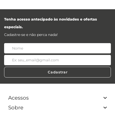
Tenha acesso antecipado às novidades e ofertas
especiais.
Cadastre-se e não perca nada!
Cadastrar
Acessos
Sobre
Acessos Lojistas
Acessos Revendedores