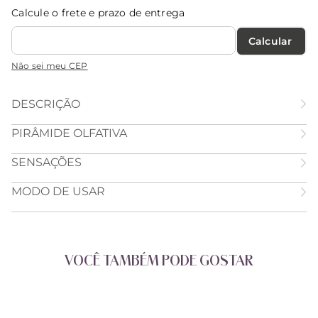
Calcule o frete e prazo de entrega
Calcular O Frete
Não sei meu CEP
DESCRIÇÃO
PIRÂMIDE OLFATIVA
SENSAÇÕES
MODO DE USAR
VOCÊ TAMBÉM PODE GOSTAR