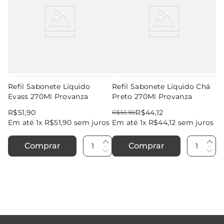
Refil Sabonete Líquido
Refil Sabonete Líquido Chá
Evass 270Ml Provanza
Preto 270Ml Provanza
R$
51
,
90
R$
44
,
12
R$
51
,
90
Em até
1
x
R$
51
,
90
sem juros
Em até
1
x
R$
44
,
12
sem juros
Comprar
Comprar