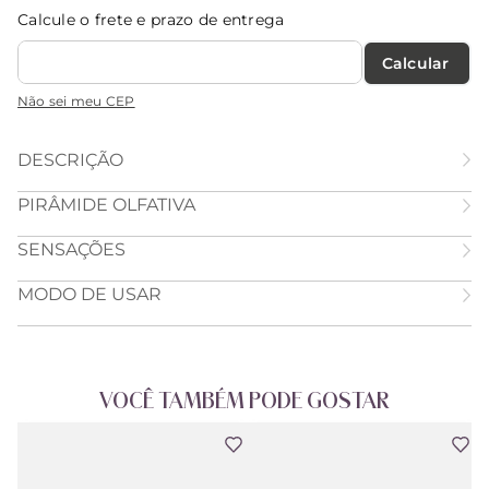
Calcule o frete e prazo de entrega
Calcular O Frete
Não sei meu CEP
DESCRIÇÃO
PIRÂMIDE OLFATIVA
SENSAÇÕES
MODO DE USAR
VOCÊ TAMBÉM PODE GOSTAR