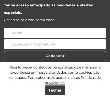
Tenha acesso antecipado às novidades e ofertas
especiais.
Cadastre-se e não perca nada!
Cadastrar
Para fornecer conteúdos personalizados e melhorar a
experiência em nosso site, dados como cookies, são
coletados. Para saber mais acesse nossas
Políticas de
Acessos
privacidade
.
Sobre
Fechar
Acessos Lojistas
Acessos Revendedores
Precisa de ajuda?
Quem Somos
Seja uma multimarca
Meus Pedidos