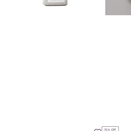
15%
Off