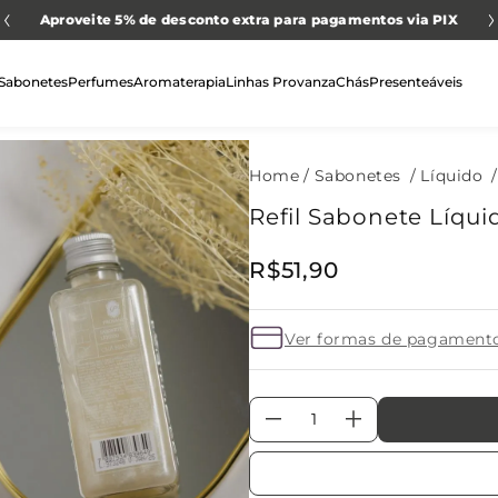
Aproveite 5% de desconto extra para pagamentos via PIX
Sabonetes
Perfumes
Aromaterapia
Linhas Provanza
Chás
Presenteáveis
Sabonetes
Líquido
Refil Sabonete Líqu
R$
51
,
90
Ver formas de pagament
－
＋