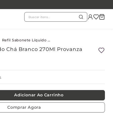
Buscar itens...
TERMOS MAIS BUSCADOS
chá branco
1
º
Refil Sabonete Líquido Chá Branco 270Ml Provanza
ido Chá Branco 270Ml Provanza
evass
2
º
kit
3
º
o
refil
4
º
Adicionar Ao Carrinho
velas
5
º
Comprar Agora
chá verde
6
º