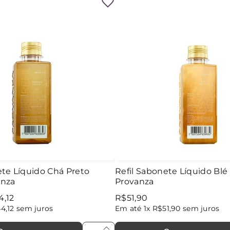
ete Líquido Chá Preto
Refil Sabonete Líquido Blé
anza
Provanza
4
,
12
R$
51
,
90
44
,
12
sem juros
Em até
1
x
R$
51
,
90
sem juros