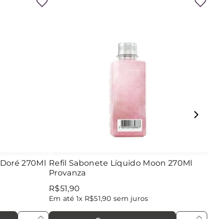
 Doré 270Ml
Refil Sabonete Líquido Moon 270Ml
Provanza
R$
51
,
90
Em até
1
x
R$
51
,
90
sem juros