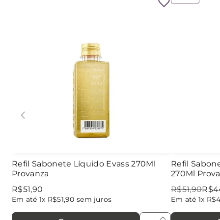
Refil Sabonete Líquido Evass 270Ml
Refil Sabon
Provanza
270Ml Prov
R$
51
,
90
R$
51
,
90
R$
4
Em até
1
x
R$
51
,
90
sem juros
Em até
1
x
R$