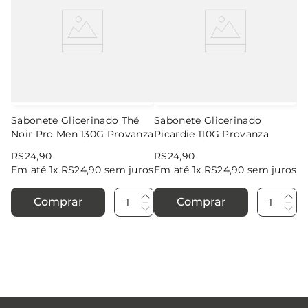
Sabonete Glicerinado Thé
Sabonete Glicerinado
Noir Pro Men 130G Provanza
Picardie 110G Provanza
R$
24
,
90
R$
24
,
90
Em até
1
x
R$
24
,
90
sem juros
Em até
1
x
R$
24
,
90
sem juros
Comprar
Comprar