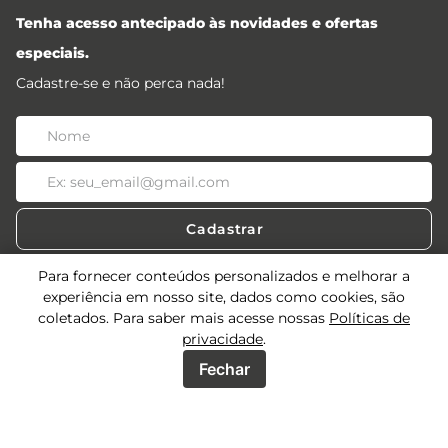
Tenha acesso antecipado às novidades e ofertas
especiais.
Cadastre-se e não perca nada!
Cadastrar
Para fornecer conteúdos personalizados e melhorar a
experiência em nosso site, dados como cookies, são
coletados. Para saber mais acesse nossas
Políticas de
Acessos
privacidade
.
Sobre
Fechar
Acessos Lojistas
Acessos Revendedores
Precisa de ajuda?
Quem Somos
Seja uma multimarca
Meus Pedidos