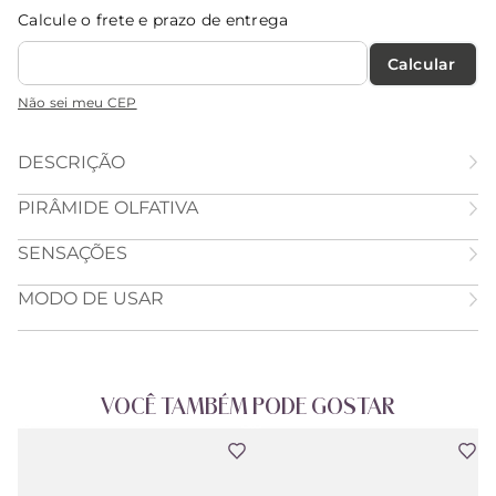
Calcule o frete e prazo de entrega
Calcular O Frete
Não sei meu CEP
DESCRIÇÃO
PIRÂMIDE OLFATIVA
SENSAÇÕES
MODO DE USAR
VOCÊ TAMBÉM PODE GOSTAR