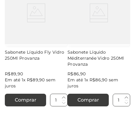
Sabonete Líquido Fly Vidro
Sabonete Líquido
250Ml Provanza
Méditerranée Vidro 250Ml
Provanza
R$
89
,
90
R$
86
,
90
Em até
1
x
R$
89
,
90
sem
Em até
1
x
R$
86
,
90
sem
juros
juros
Comprar
Comprar