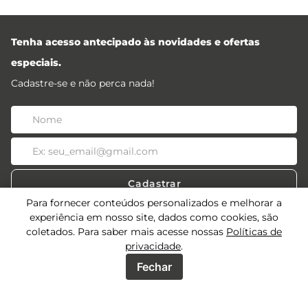
Tenha acesso antecipado às novidades e ofertas
especiais.
Cadastre-se e não perca nada!
Cadastrar
Para fornecer conteúdos personalizados e melhorar a
experiência em nosso site, dados como cookies, são
coletados. Para saber mais acesse nossas
Políticas de
privacidade
.
Acessos
Fechar
Sobre
Acessos Lojistas
Acessos Revendedores
Precisa de ajuda?
Quem Somos