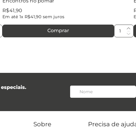
Encontros no pomar
R$
41
,
90
Em até
1
x
R$
41
,
90
sem juros
Comprar
especiais.
Sobre
Precisa de ajud