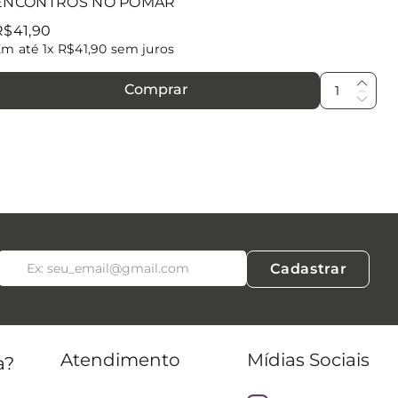
ENCONTROS NO POMAR
R$
41
,
90
Em até
1
x
R$
41
,
90
sem juros
Comprar
Cadastrar
Atendimento
Mídias Sociais
a?