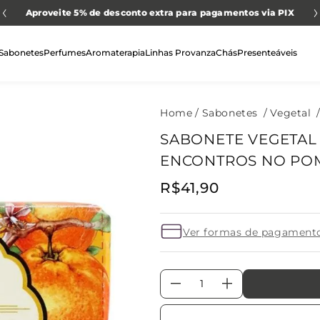
Aproveite 5% de desconto extra para pagamentos via PIX
Sabonetes
Perfumes
Aromaterapia
Linhas Provanza
Chás
Presenteáveis
Sabonetes
Vegetal
SABONETE VEGETAL
ENCONTROS NO PO
R$
41
,
90
Ver formas de pagament
－
＋