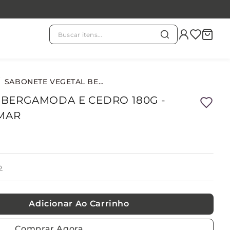
Buscar itens...
TERMOS MAIS BUSCADOS
chá branco
1
º
SABONETE VEGETAL BERGAMODA E CEDRO 180G - ENCONTROS NO POMAR
 BERGAMODA E CEDRO 180G -
evass
2
º
MAR
kit
3
º
o
chá verde
4
º
horóscopo
5
º
Adicionar Ao Carrinho
velas
6
º
Comprar Agora