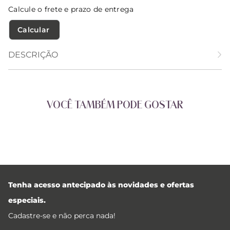
Calcule o frete e prazo de entrega
Calcular O Frete
DESCRIÇÃO
VOCÊ TAMBÉM PODE GOSTAR
Tenha acesso antecipado às novidades e ofertas
especiais.
Cadastre-se e não perca nada!