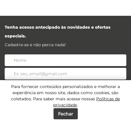
Tenha acesso antecipado às novidades e ofertas
especiais.
Cadastre-se e não perca nada!
Para fornecer conteúdos personalizados e melhorar a
Cadastrar
experiência em nosso site, dados como cookies, são
coletados. Para saber mais acesse nossas
Políticas de
privacidade
.
Fechar
Acessos
Sobre
Acessos Lojistas