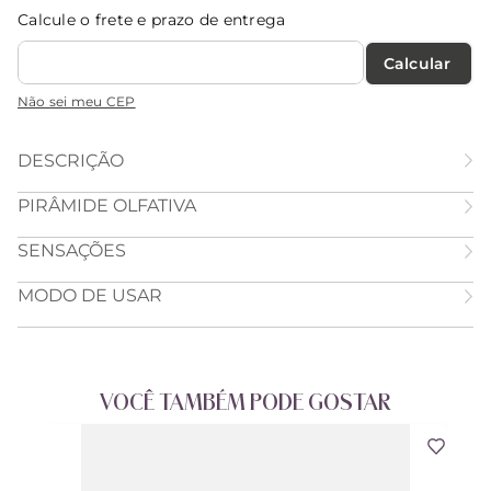
Calcule o frete e prazo de entrega
Calcular O Frete
Não sei meu CEP
DESCRIÇÃO
PIRÂMIDE OLFATIVA
SENSAÇÕES
MODO DE USAR
VOCÊ TAMBÉM PODE GOSTAR