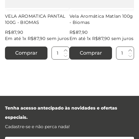
VELA AROMATICA PANTAL
Vela Aromática Matlan 100g
100G - BIOMAS
- Biomas
R$
87
,
90
R$
87
,
90
Em até
1
x
R$
87
,
90
sem juros
Em até
1
x
R$
87
,
90
sem juros
Comprar
Comprar
Tenha acesso antecipado às novidades e ofertas
especiais.
Cadastre-se e não perca nada!