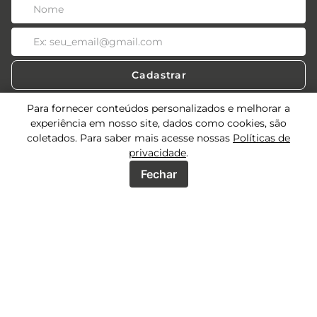
Cadastrar
Para fornecer conteúdos personalizados e melhorar a
experiência em nosso site, dados como cookies, são
coletados. Para saber mais acesse nossas
Políticas de
Acessos
privacidade
.
Sobre
Fechar
Acessos Lojistas
Acessos Revendedores
Precisa de ajuda?
Quem Somos
Seja uma multimarca
Meus Pedidos
Atendimento
Nossas Lojas
Trocas e devoluções
Seja um Lojista
Política de Privacidade
SAC:
(34) 3292-5401
Mídias Sociais
Seja um Revendedor
Whatsapp:
(34) 3292-5400
Fale conosco
HORÁRIO
Instagram
Segunda a Sexta-feira