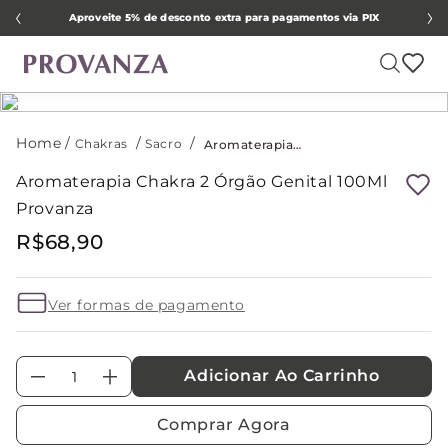
Aproveite 5% de desconto extra para pagamentos via PIX
Chakras
Sacro
Aromaterapia Chakra 2 Órgão Genital 100Ml Provanza
Aromaterapia Chakra 2 Órgão Genital 100Ml
Provanza
R$
68
,
90
Ver formas de pagamento
Adicionar Ao Carrinho
－
＋
Comprar Agora