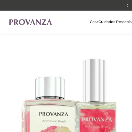
Aproveite 5% de desconto extra para pagamentos via PIX
Casa
Cuidados Pessoais