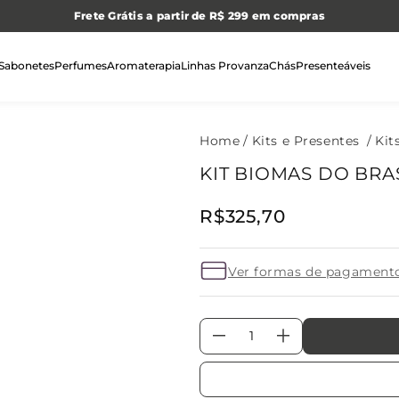
Frete Grátis a partir de R$ 299 em compras
Sabonetes
Perfumes
Aromaterapia
Linhas Provanza
Chás
Presenteáveis
Kits e Presentes
Kit
KIT BIOMAS DO BRA
R$
325
,
70
Ver formas de pagament
－
＋