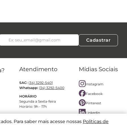
Cadastrar
Atendimento
Mídias Sociais
a?
SAC:
(34) 3292-5401
Instagram
Whatsapp:
(34) 3292-5400
Facebook
HORÁRIO
Segunda a Sexta-feira
Pinterest
Horário: 9h - 17h
Linkedin
tados. Para saber mais acesse nossas
Políticas de