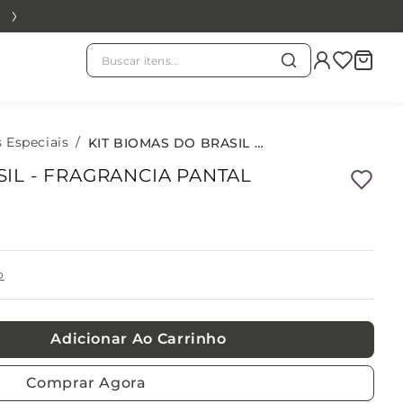
Buscar itens...
TERMOS MAIS BUSCADOS
chá branco
s Especiais
1
º
KIT BIOMAS DO BRASIL - FRAGRANCIA PANTAL
SIL - FRAGRANCIA PANTAL
evass
2
º
kit
3
º
o
refil
4
º
Adicionar Ao Carrinho
velas
5
º
Comprar Agora
chá verde
6
º