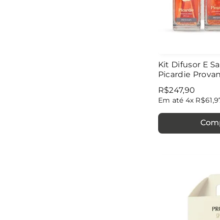
Kit Difusor E 
Picardie Prova
R$
247
,
90
Em até
4
x
R$
61
,
9
Com