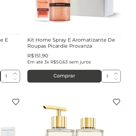
refil
7
º
difusor
8
º
te E
Kit Home Spray E Aromatizante De
Roupas Picardie Provanza
moon
9
º
R$
151
,
90
Em até
3
x
R$
50
,
63
sem juros
blé doré
10
º
Comprar