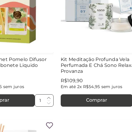
met Pomelo Difusor
Kit Meditação Profunda Vela
abonete Liquido
Perfumada E Chá Sono Relax
Provanza
R$
109
,
90
5
sem juros
Em até
2
x
R$
54
,
95
sem juros
prar
Comprar