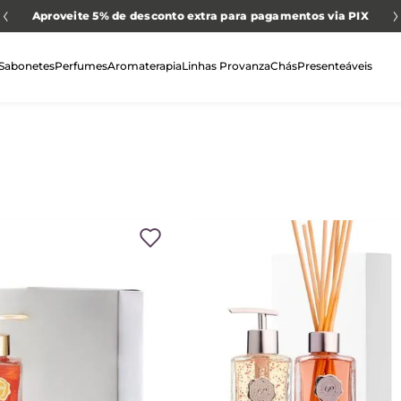
Aproveite 5% de desconto extra para pagamentos via PIX
Sabonetes
Perfumes
Aromaterapia
Linhas Provanza
Chás
Presenteáveis
4