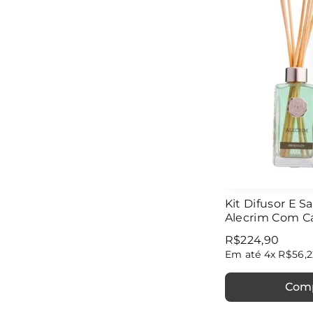
Kit Difusor E 
Alecrim Com Ca
R$
224
,
90
Em até
4
x
R$
56
,
2
Com