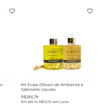
do
Kit Evass Difusor de Ambiente e
Sabonete Liquido
R$
265
,
79
Em até
5
x
R$
53
,
15
sem juros