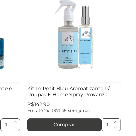
nte e
Kit Le Petit Bleu Aromatizante P/
Roupas E Home Spray Provanza
R$
142
,
90
Em até
2
x
R$
71
,
45
sem juros
Comprar