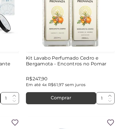
Kit Lavabo Perfumado Cedro e
ante
Bergamota - Encontros no Pomar
R$
247
,
90
Em até
4
x
R$
61
,
97
sem juros
Comprar