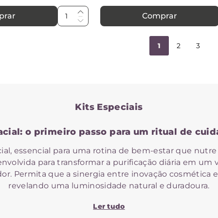
prar
Comprar
1
2
3
Kits Especiais
cial: o primeiro passo para um ritual de cui
ial, essencial para uma rotina de bem-estar que nutre 
nvolvida para transformar a purificação diária em um 
dor. Permita que a sinergia entre inovação cosmética e 
revelando uma luminosidade natural e duradoura.
s do sabonete facial Provanza: um abraço par
Ler tudo