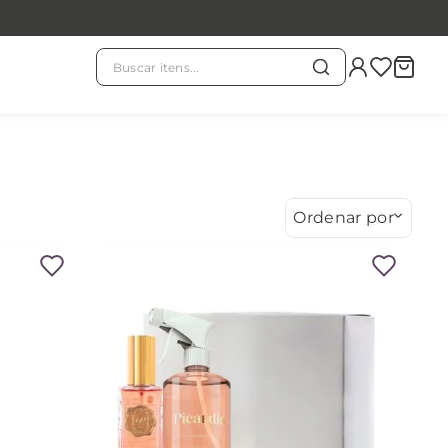
Buscar itens...
TERMOS MAIS BUSCADOS
chá branco
1
º
evass
2
º
Ordenar por
kit
3
º
chá verde
4
º
horóscopo
5
º
velas
6
º