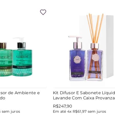
fusor de Ambiente e
Kit Difusor E Sabonete Líqui
ido
Lavande Com Caixa Provanza
R$
247
,
90
5
sem juros
Em até
4
x
R$
61
,
97
sem juros