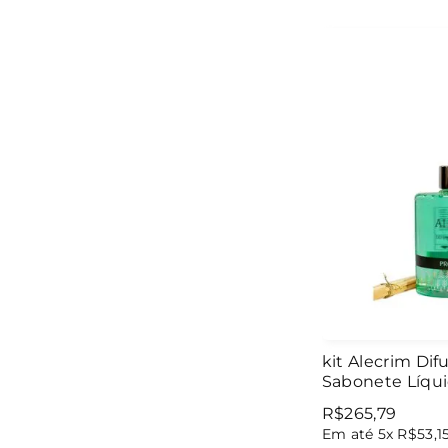
kit Alecrim Di
Sabonete Líqu
R$
265
,
79
Em até
5
x
R$
53
,
1