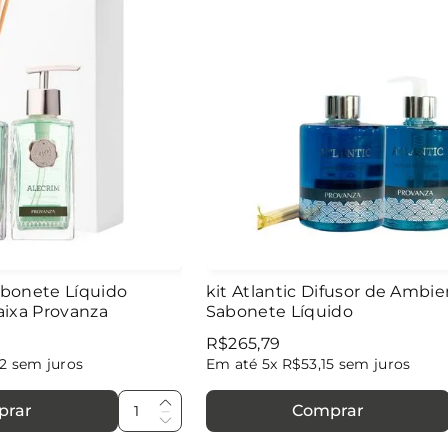
Sabonete Líquido
kit Atlantic Difusor de Ambie
ixa Provanza
Sabonete Líquido
R$
265
,
79
2
sem juros
Em até
5
x
R$
53
,
15
sem juros
prar
Comprar