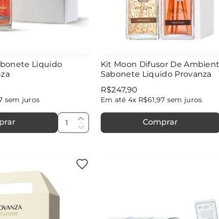
Sabonete Liquido
Kit Moon Difusor De Ambien
nza
Sabonete Liquido Provanza
R$
247
,
90
7
sem juros
Em até
4
x
R$
61
,
97
sem juros
prar
Comprar