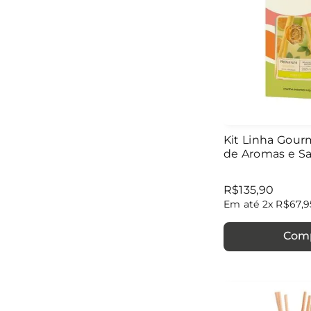
Kit Linha Gour
de Aromas e S
R$
135
,
90
Em até
2
x
R$
67
,
9
Com