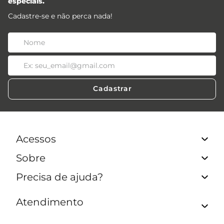
especiais.
Cadastre-se e não perca nada!
Cadastrar
Acessos
Sobre
Acessos Lojistas
Acessos Revendedores
Precisa de ajuda?
Quem Somos
Seja uma multimarca
Meus Pedidos
Atendimento
Nossas Lojas
Trocas e devoluções
Seja um Lojista
Política de Privacidade