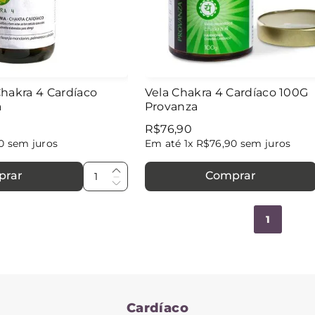
hakra 4 Cardíaco
Vela Chakra 4 Cardíaco 100G
a
Provanza
R$
76
,
90
0
sem juros
Em até
1
x
R$
76
,
90
sem juros
prar
Comprar
1
Cardíaco