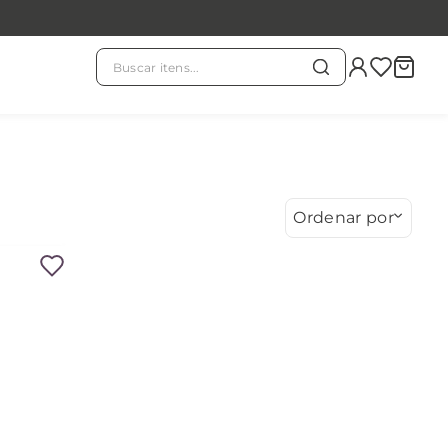
Buscar itens...
TERMOS MAIS BUSCADOS
chá branco
1
º
evass
2
º
Ordenar por
kit
3
º
chá verde
4
º
horóscopo
5
º
velas
6
º