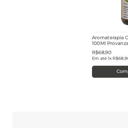
Aromaterapia C
100Ml Provanz
R$
68
,
90
Em até
1
x
R$
68
,
9
Com