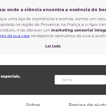
za: onde a ciência encontra a essência do be
 que uma loja de cosméticos e aromas, somos um convi
spirada na região de Provence, na França, e o rigor cie
produto, mas oferecer um
marketing sensorial integ
es da sua casa
verdadeiros santuários de cura e acol
Por que escolher a Provanza?
Ler tudo
agrância momentânea, a Provanza ancora sua autoridad
eficácia e prazer:
1. Expertise técnica e biocompatibilidade
especiais.
 a liderança técnica da
Dra. Alcina Xavier
, doutora e
de pesquisa, não apenas de tendências. Nossas fórmu
 com segurança e equilíbrio
com a sua pele
e no ambie
2. Marketing sensorial integrado
Sobre
Precisa de ajud