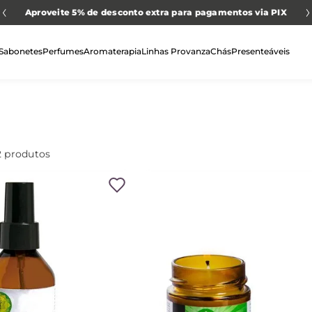
Aproveite 5% de desconto extra para pagamentos via PIX
Sabonetes
Perfumes
Aromaterapia
Linhas Provanza
Chás
Presenteáveis
2
produtos