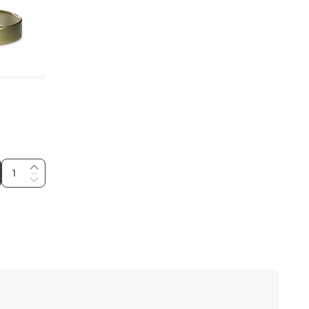
refil
7
º
difusor
8
º
moon
9
º
blé doré
10
º