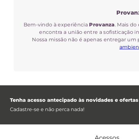
Provan
Bem-vindo à experiência
Provanza
. Mais do
encontra a união entre a sofisticação in
Nossa missão não é apenas entregar um 
ambient
Diferente de marcas focadas apenas na fr
Tenha acesso antecipado às novidades e ofertas 
Nascida em 2007, a Provanza foi fundada sob
Cadastre-se e não perca nada!
produto aqui apresentado resulta de anos 
que os produtos interajam
Acessos