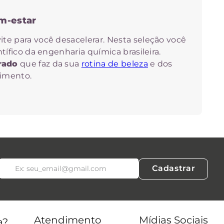
m-estar
te para você desacelerar. Nesta seleção você
ntífico da engenharia química brasileira.
rado
que faz da sua
rotina de beleza
e dos
himento.
e em três pilares que garantem segurança,
Cadastrar
m engenharia química. Isso significa que cada
las buscam a
biocompatibilidade
, garantindo
nte, com alta performance.
Atendimento
Mídias Sociais
a?