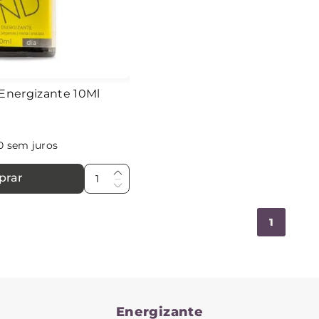
 Energizante 10Ml
0
sem juros
prar
1
Energizante