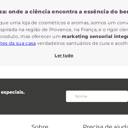
za: onde a ciência encontra a essência do be
 que uma loja de cosméticos e aromas, somos um convi
spirada na região de Provence, na França, e o rigor cie
produto, mas oferecer um
marketing sensorial integ
es da sua casa
verdadeiros santuários de cura e acol
Por que escolher a Provanza?
Ler tudo
agrância momentânea, a Provanza ancora sua autoridad
eficácia e prazer:
1. Expertise técnica e biocompatibilidade
especiais.
 a liderança técnica da
Dra. Alcina Xavier
, doutora e
de pesquisa, não apenas de tendências. Nossas fórmu
 com segurança e equilíbrio
com a sua pele
e no ambie
2. Marketing sensorial integrado
Sobre
Precisa de ajud