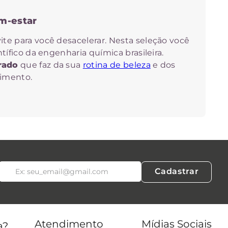
m-estar
te para você desacelerar. Nesta seleção você
ntífico da engenharia química brasileira.
rado
que faz da sua
rotina de beleza
e dos
himento.
e em três pilares que garantem segurança,
Cadastrar
m engenharia química. Isso significa que cada
las buscam a
biocompatibilidade
, garantindo
nte, com alta performance.
Atendimento
Mídias Sociais
a?