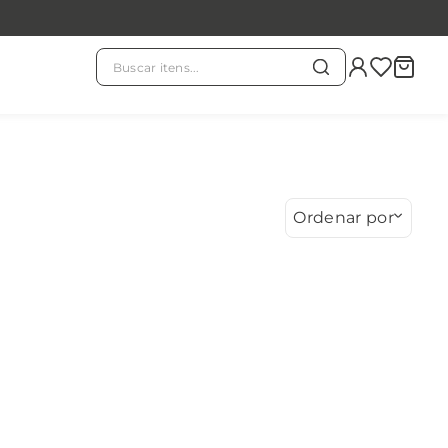
Buscar itens...
TERMOS MAIS BUSCADOS
chá branco
1
º
evass
2
º
Ordenar por
kit
3
º
refil
4
º
velas
5
º
chá verde
6
º