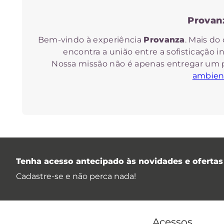
Provan
Bem-vindo à experiência
Provanza
. Mais do
encontra a união entre a sofisticação in
Nossa missão não é apenas entregar um 
ambient
Diferente de marcas focadas apenas na fr
Tenha acesso antecipado às novidades e ofertas 
Nascida em 2007, a Provanza foi fundada sob
Cadastre-se e não perca nada!
produto aqui apresentado resulta de anos 
que os produtos interajam
Acessos