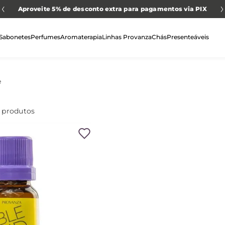
Aproveite 5% de desconto extra para pagamentos via PIX
Sabonetes
Perfumes
Aromaterapia
Linhas Provanza
Chás
Presenteáveis
e
produtos